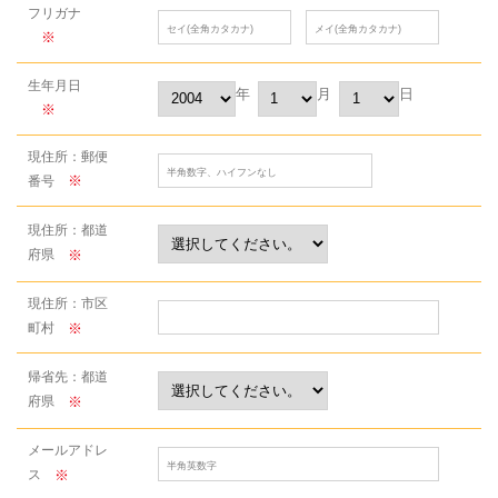
フリガナ
※
生年月日
年
月
日
※
現住所：
郵便
※
番号
現住所：
都道
※
府県
現住所：
市区
※
町村
帰省先：
都道
※
府県
メールアドレ
※
ス