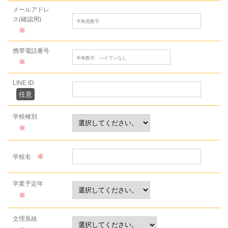
メールアドレ
ス(確認用)
※
携帯電話番号
※
LINE ID
任意
学校種別
※
※
学校名
卒業予定年
※
文理系統