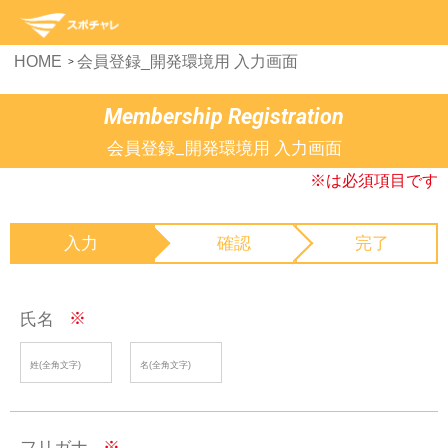
HOME
会員登録_開発環境用 入力画面
Membership Registration
会員登録_開発環境用 入力画面
※は必須項目です
入力
確認
完了
氏名
※
フリガナ
※